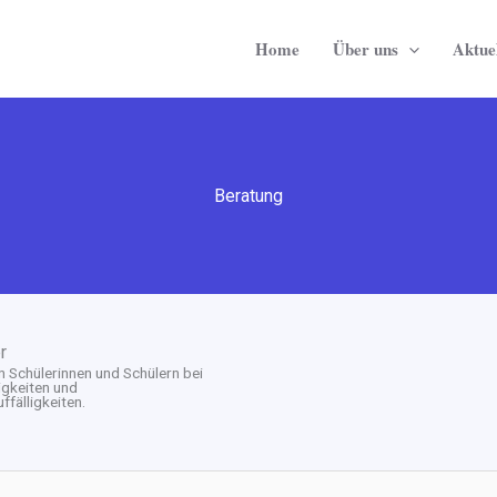
Home
Über uns
Aktuel
Beratung
r
 Schülerinnen und Schülern bei
igkeiten und
ffälligkeiten.