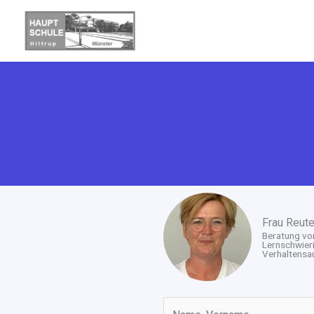
Zum
Inhalt
springen
Frau Reute
Beratung von
Lernschwier
Verhaltensau