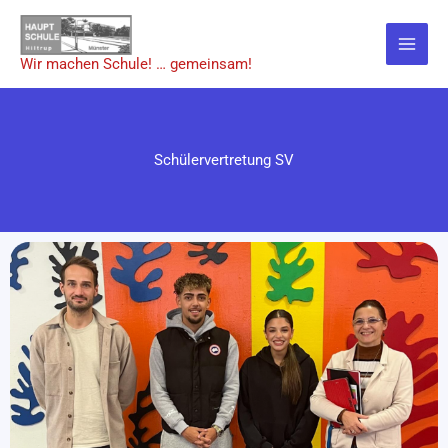
Zum
Inhalt
springen
Wir machen Schule! … gemeinsam!
Schülervertretung SV