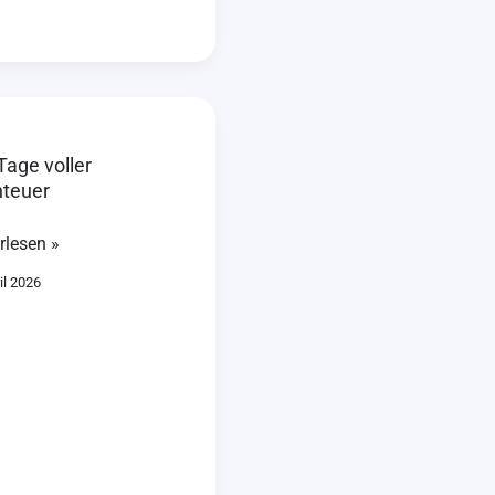
Tage voller
teuer
euer
rlesen »
il 2026