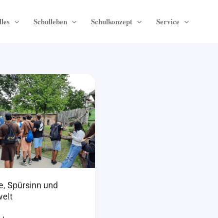
les
Schulleben
Schulkonzept
Service
,
inn
elt
ke, Spürsinn und
welt