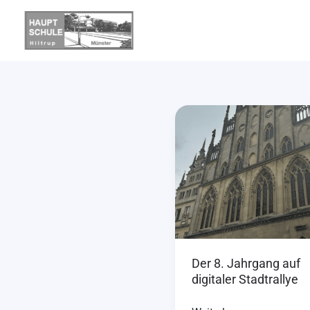
Zum
Inhalt
springen
Der
8.
Jahrgang
auf
digitaler
Stadtrallye
Der 8. Jahrgang auf
digitaler Stadtrallye