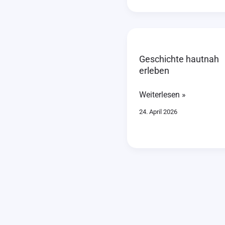
Geschichte
hautnah
Geschichte hautnah
erleben
erleben
Weiterlesen »
24. April 2026