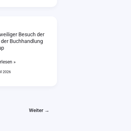
eiliger
ch
weiliger Besuch der
n der Buchhandlung
up
rlesen »
handlung
il 2026
up
Weiter
→