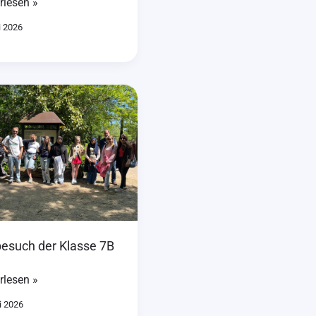
rlesen »
i 2026
esuch
e
esuch der Klasse 7B
rlesen »
i 2026