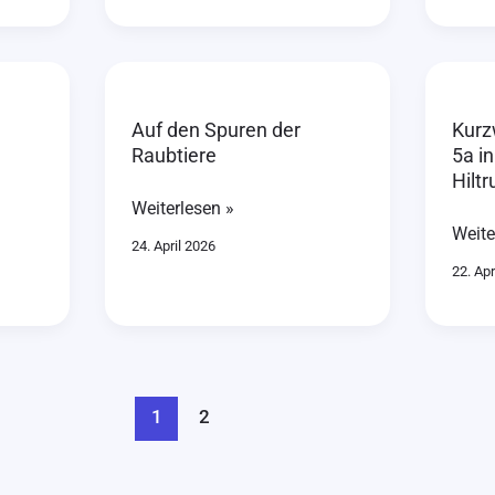
Auf
Kurzw
den
Besu
Auf den Spuren der
Kurz
Spuren
der
Raubtiere
5a i
der
5a
Hiltr
Raubtiere
in
Weiterlesen »
der
Weite
Buch
24. April 2026
22. Apr
Hiltr
1
2