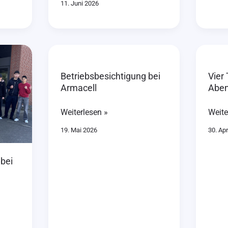
11. Juni 2026
Betriebsbesichtigung
Vier
bei
Tage
Betriebsbesichtigung bei
Vier 
Armacell
voller
Armacell
Aben
Abent
Weiterlesen »
Weite
19. Mai 2026
30. Apr
 bei