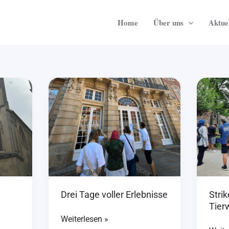
Home
Über uns
Aktuel
Drei
Strike
Tage
Spürs
voller
und
Erlebnisse
Tierw
Drei Tage voller Erlebnisse
Stri
Tier
Weiterlesen »