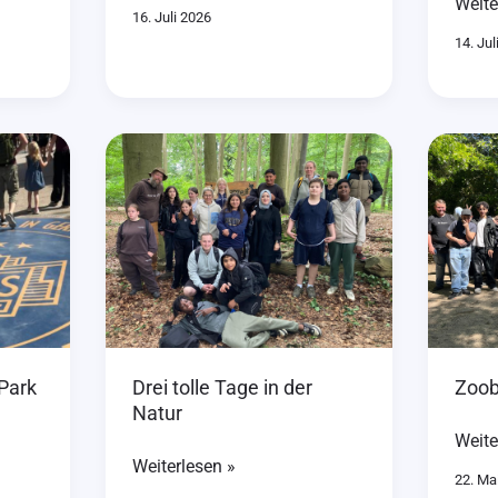
Weite
16. Juli 2026
14. Jul
Drei
Zoob
tolle
der
Tage
Klass
in
7B
der
Natur
Park
Drei tolle Tage in der
Zoob
Natur
Weite
Weiterlesen »
22. Ma