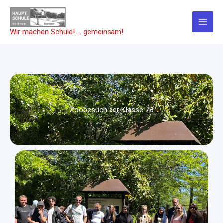
Zum
Inhalt
springen
Wir machen Schule! … gemeinsam!
Zoobesuch der Klasse 7B