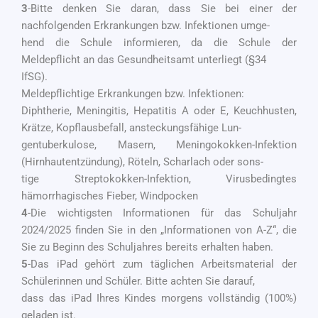
3
-Bitte denken Sie daran, dass Sie bei einer der
nachfolgenden Erkrankungen bzw. Infektionen umge-
hend die Schule informieren, da die Schule der
Meldepflicht an das Gesundheitsamt unterliegt (§34
IfSG).
Meldepflichtige Erkrankungen bzw. Infektionen:
Diphtherie, Meningitis, Hepatitis A oder E, Keuchhusten,
Krätze, Kopflausbefall, ansteckungsfähige Lun-
gentuberkulose, Masern, Meningokokken-Infektion
(Hirnhautentzündung), Röteln, Scharlach oder sons-
tige Streptokokken-Infektion, Virusbedingtes
hämorrhagisches Fieber, Windpocken
4
-Die wichtigsten Informationen für das Schuljahr
2024/2025 finden Sie in den „Informationen von A-Z“
,
die
Sie zu Beginn des Schuljahres bereits erhalten haben.
5
-Das iPad gehört zum täglichen Arbeitsmaterial der
Schülerinnen und Schüler. Bitte achten Sie darauf,
dass das iPad Ihres Kindes morgens vollständig (100%)
geladen ist.